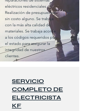
reparaciones de sistemas
eléctricos residenciales.
Realización de presupuestos
sin costo alguno. Se trabaja
con la más alta calidad de
materiales. Se trabaja acorde
a los códigos requeridos por
el estado para asegurar la
integridad de nuestros
clientes.
SERVICIO
COMPLETO DE
ELECTRICISTA
KF